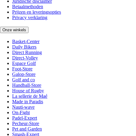
Juridische disclaimer
Betaalmethoden
Prijzen en leveringsopties
Privacy verklaring
Onze winkels
Basket-Center
Daily Bikers
Direct Running
Direct-Volley
Espace Golf
Foot-Store
Galop-Store
Golf and co
Handball-Store
House of Rugby
La sellerie de Maé
Made in Paradis
Nauti-wave
On-Fight
Padel-Expert
Pecheur-Store
Pet and Garden
Smash-Expert