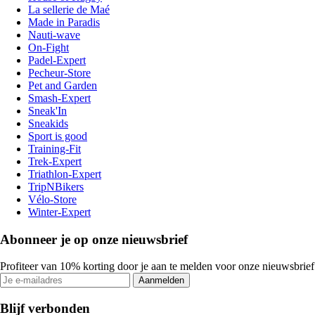
La sellerie de Maé
Made in Paradis
Nauti-wave
On-Fight
Padel-Expert
Pecheur-Store
Pet and Garden
Smash-Expert
Sneak'In
Sneakids
Sport is good
Training-Fit
Trek-Expert
Triathlon-Expert
TripNBikers
Vélo-Store
Winter-Expert
Abonneer je op onze nieuwsbrief
Profiteer van 10% korting door je aan te melden voor onze nieuwsbrief
Aanmelden
Blijf verbonden