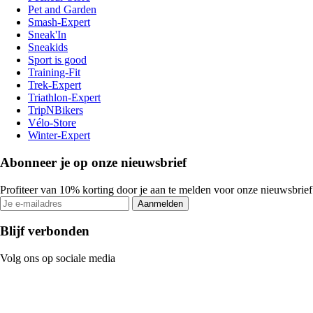
Pet and Garden
Smash-Expert
Sneak'In
Sneakids
Sport is good
Training-Fit
Trek-Expert
Triathlon-Expert
TripNBikers
Vélo-Store
Winter-Expert
Abonneer je op onze nieuwsbrief
Profiteer van 10% korting door je aan te melden voor onze nieuwsbrief
Aanmelden
Blijf verbonden
Volg ons op sociale media