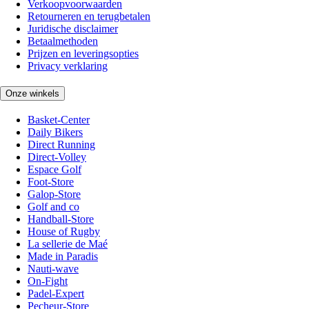
Verkoopvoorwaarden
Retourneren en terugbetalen
Juridische disclaimer
Betaalmethoden
Prijzen en leveringsopties
Privacy verklaring
Onze winkels
Basket-Center
Daily Bikers
Direct Running
Direct-Volley
Espace Golf
Foot-Store
Galop-Store
Golf and co
Handball-Store
House of Rugby
La sellerie de Maé
Made in Paradis
Nauti-wave
On-Fight
Padel-Expert
Pecheur-Store