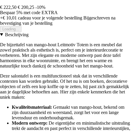
€ 222,50
€ 200,25
-10%
Bespaar 5%
met code
EXTRA
+€ 10,01
cadeau voor je volgende bestelling
Bijgeschreven na
bevestiging van je bestelling
Loading...
Beschrijving
De bijzettafel van mango-hout Leitmotiv Totem is een meubel dat
zowel praktisch als esthetisch is, perfect om je interieurdecoratie te
verbeteren. Met zijn elegante en moderne ontwerp past deze tafel
harmonieus in elke woonruimte, en brengt het een warme en
natuurlijke touch dankzij de schoonheid van het mango-hout.
Deze salontafel is een multifunctioneel stuk dat in verschillende
contexten kan worden gebruikt. Of het nu is om boeken, decoratieve
objecten of zelfs een kop koffie op te zetten, hij past zich gemakkelijk
aan je dagelijkse behoeften aan. Hier zijn enkele kenmerken die het
uniek maken:
Kwaliteitsmateriaal:
Gemaakt van mango-hout, bekend om
zijn duurzaamheid en weerstand, zorgt het voor een lange
levensduur en onderhoudsgemak.
Modern ontwerp:
De eigentijdse en minimalistische uitstraling
trekt de aandacht en past perfect in verschillende interieurstijlen,