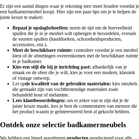
Er zijn een aantal dingen waar je rekening mee moet houden voordat je
een badkamermeubel koopt. Hier zijn een paar tips om je te helpen de
juiste keuze te maken:
Bepaal je opslagbehoeften:
neem de tijd om de hoeveelheid
spullen die je in je meubel wilt opbergen te beoordelen, evenals
de soorten spullen (handdoeken, schoonheidsproducten,
accessoires, enz.).
Meet de beschikbare ruimte:
controleer voordat je een meubel
kiest of de afmetingen overeenkomen met de beschikbare ruimte
in je badkamer.
Kies een stijl die bij je inrichting past:
afhankelijk van je
smaak en de sfeer die je wilt, kies je voor een modern, klassiek
of vintage ontwerp.
Let op
de kwaliteit van de gebruikte materialen:
kies meubels
die gemaakt zijn van vochtbestendige materialen zoals
behandeld hout of melamine.
Lees klantbeoordelingen:
om er zeker van te zijn dat je de
juiste keuze maakt, lees je best de commentaren van mensen die
het product waarin je geïnteresseerd bent al gekocht hebben.
Ontdek onze selectie badkamermeubels
We hebben een breed assortiment
producten
geselecteerd voor alle