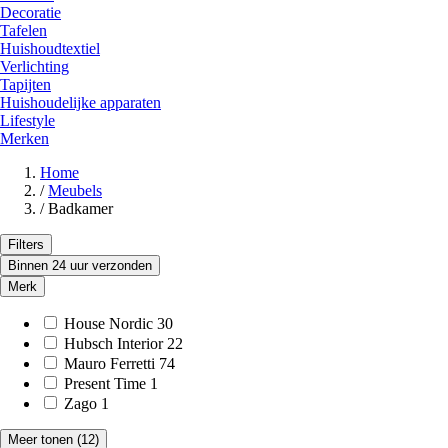
Decoratie
Tafelen
Huishoudtextiel
Verlichting
Tapijten
Huishoudelijke apparaten
Lifestyle
Merken
Home
/
Meubels
/
Badkamer
Filters
Binnen 24 uur verzonden
Merk
House Nordic
30
Hubsch Interior
22
Mauro Ferretti
74
Present Time
1
Zago
1
Meer tonen
(12)