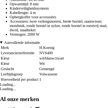
Opwarmtijd: 8 min
Kinderveiligheidssysteem
Kabellengte: 4 m
Opbergkoffer voor accessoires
Accessoires: twee verlengsnoeren, brede borstel, raamwisser,
mondstuk, ronde borstel in nylon, ronde borstel in roestvrij staal,
dweil, maatbeker
Vermogen: 2000 W
Aanvullende informatie
Merk
H.Koenig
Leveranciersreferentie
NV6400
Kleur
wit/blauw/zwart
Kleur
Wit
Geslacht
Gemengd
Leeftijdsgroep
Volwassene
Hoeveelheid per product
1
Loading...
Loading...
Al onze merken