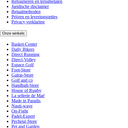
Retourneren en terugbetalen
Juridische disclaimer
Betaalmethoden
Prijzen en leveringsopties
Privacy verklaring
Onze winkels
Basket-Center
Daily Bikers
Direct Running
Direct-Volley
Espace Golf
Foot-Store
Galop-Store
Golf and co
Handball-Store
House of Rugby
La sellerie de Maé
Made in Paradis
Nauti-wave
On-Fight
Padel-Expert
Pecheur-Store
Pet and Garden