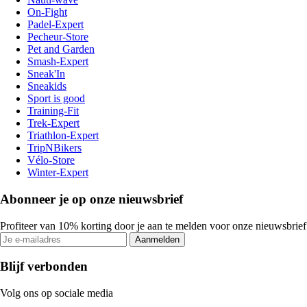
On-Fight
Padel-Expert
Pecheur-Store
Pet and Garden
Smash-Expert
Sneak'In
Sneakids
Sport is good
Training-Fit
Trek-Expert
Triathlon-Expert
TripNBikers
Vélo-Store
Winter-Expert
Abonneer je op onze nieuwsbrief
Profiteer van 10% korting door je aan te melden voor onze nieuwsbrief
Aanmelden
Blijf verbonden
Volg ons op sociale media