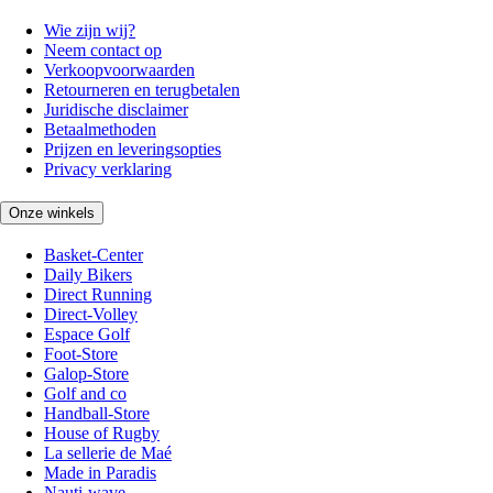
Wie zijn wij?
Neem contact op
Verkoopvoorwaarden
Retourneren en terugbetalen
Juridische disclaimer
Betaalmethoden
Prijzen en leveringsopties
Privacy verklaring
Onze winkels
Basket-Center
Daily Bikers
Direct Running
Direct-Volley
Espace Golf
Foot-Store
Galop-Store
Golf and co
Handball-Store
House of Rugby
La sellerie de Maé
Made in Paradis
Nauti-wave