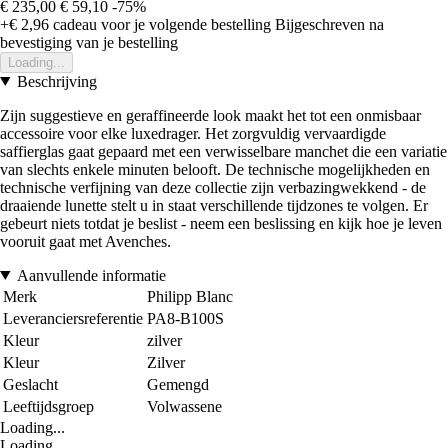
€ 235,00
€ 59,10
-75%
+€ 2,96
cadeau voor je volgende bestelling
Bijgeschreven na
bevestiging van je bestelling
Loading...
Beschrijving
Zijn suggestieve en geraffineerde look maakt het tot een onmisbaar
accessoire voor elke luxedrager. Het zorgvuldig vervaardigde
saffierglas gaat gepaard met een verwisselbare manchet die een variatie
van slechts enkele minuten belooft. De technische mogelijkheden en
technische verfijning van deze collectie zijn verbazingwekkend - de
draaiende lunette stelt u in staat verschillende tijdzones te volgen. Er
gebeurt niets totdat je beslist - neem een beslissing en kijk hoe je leven
vooruit gaat met Avenches.
Aanvullende informatie
Merk
Philipp Blanc
Leveranciersreferentie
PA8-B100S
Kleur
zilver
Kleur
Zilver
Geslacht
Gemengd
Leeftijdsgroep
Volwassene
Loading...
Loading...