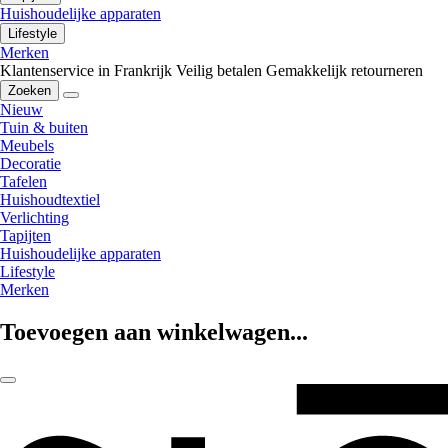
Huishoudelijke apparaten
Lifestyle
Merken
Klantenservice in Frankrijk
Veilig betalen
Gemakkelijk retourneren
Zoeken
Nieuw
Tuin & buiten
Meubels
Decoratie
Tafelen
Huishoudtextiel
Verlichting
Tapijten
Huishoudelijke apparaten
Lifestyle
Merken
Toevoegen aan winkelwagen...