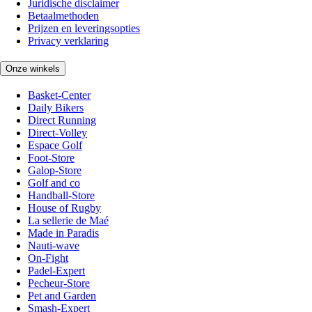
Juridische disclaimer
Betaalmethoden
Prijzen en leveringsopties
Privacy verklaring
Onze winkels
Basket-Center
Daily Bikers
Direct Running
Direct-Volley
Espace Golf
Foot-Store
Galop-Store
Golf and co
Handball-Store
House of Rugby
La sellerie de Maé
Made in Paradis
Nauti-wave
On-Fight
Padel-Expert
Pecheur-Store
Pet and Garden
Smash-Expert