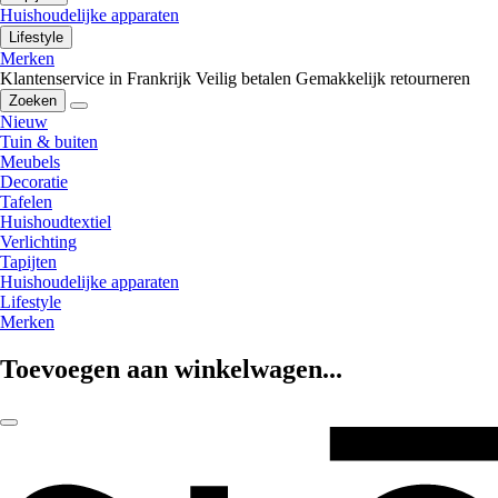
Huishoudelijke apparaten
Lifestyle
Merken
Klantenservice in Frankrijk
Veilig betalen
Gemakkelijk retourneren
Zoeken
Nieuw
Tuin & buiten
Meubels
Decoratie
Tafelen
Huishoudtextiel
Verlichting
Tapijten
Huishoudelijke apparaten
Lifestyle
Merken
Toevoegen aan winkelwagen...