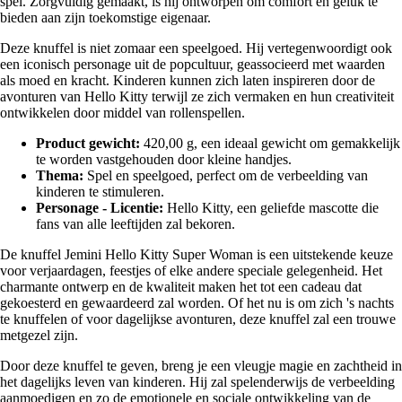
spel. Zorgvuldig gemaakt, is hij ontworpen om comfort en geluk te
bieden aan zijn toekomstige eigenaar.
Deze knuffel is niet zomaar een speelgoed. Hij vertegenwoordigt ook
een iconisch personage uit de popcultuur, geassocieerd met waarden
als moed en kracht. Kinderen kunnen zich laten inspireren door de
avonturen van Hello Kitty terwijl ze zich vermaken en hun creativiteit
ontwikkelen door middel van rollenspellen.
Product gewicht:
420,00 g, een ideaal gewicht om gemakkelijk
te worden vastgehouden door kleine handjes.
Thema:
Spel en speelgoed, perfect om de verbeelding van
kinderen te stimuleren.
Personage - Licentie:
Hello Kitty, een geliefde mascotte die
fans van alle leeftijden zal bekoren.
De knuffel Jemini Hello Kitty Super Woman is een uitstekende keuze
voor verjaardagen, feestjes of elke andere speciale gelegenheid. Het
charmante ontwerp en de kwaliteit maken het tot een cadeau dat
gekoesterd en gewaardeerd zal worden. Of het nu is om zich 's nachts
te knuffelen of voor dagelijkse avonturen, deze knuffel zal een trouwe
metgezel zijn.
Door deze knuffel te geven, breng je een vleugje magie en zachtheid in
het dagelijks leven van kinderen. Hij zal spelenderwijs de verbeelding
aanmoedigen en zo de emotionele en sociale ontwikkeling van de