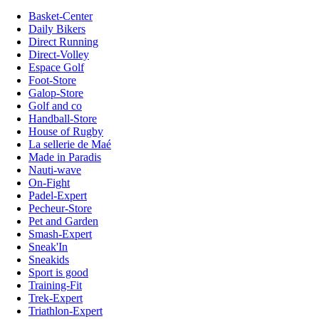
Basket-Center
Daily Bikers
Direct Running
Direct-Volley
Espace Golf
Foot-Store
Galop-Store
Golf and co
Handball-Store
House of Rugby
La sellerie de Maé
Made in Paradis
Nauti-wave
On-Fight
Padel-Expert
Pecheur-Store
Pet and Garden
Smash-Expert
Sneak'In
Sneakids
Sport is good
Training-Fit
Trek-Expert
Triathlon-Expert