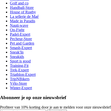
Golf and co
Handball-Store
House of Rugby
La sellerie de Maé
Made in Paradis
Nauti-wave
On-Fight
Padel-Expert
Pecheur-Store
Pet and Garden
Smash-Expert
Sneak'In
Sneakids
Sport is good
Training-Fit
Trek-Expert
Triathlon-Expert
TripNBikers
Vélo-Store
Winter-Expert
Abonneer je op onze nieuwsbrief
Profiteer van 10% korting door je aan te melden voor onze nieuwsbrief