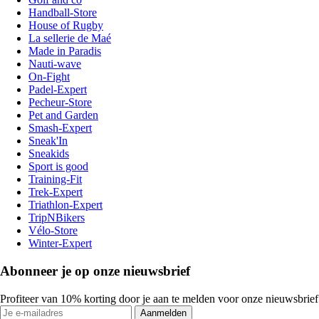
Handball-Store
House of Rugby
La sellerie de Maé
Made in Paradis
Nauti-wave
On-Fight
Padel-Expert
Pecheur-Store
Pet and Garden
Smash-Expert
Sneak'In
Sneakids
Sport is good
Training-Fit
Trek-Expert
Triathlon-Expert
TripNBikers
Vélo-Store
Winter-Expert
Abonneer je op onze nieuwsbrief
Profiteer van 10% korting door je aan te melden voor onze nieuwsbrief
Aanmelden