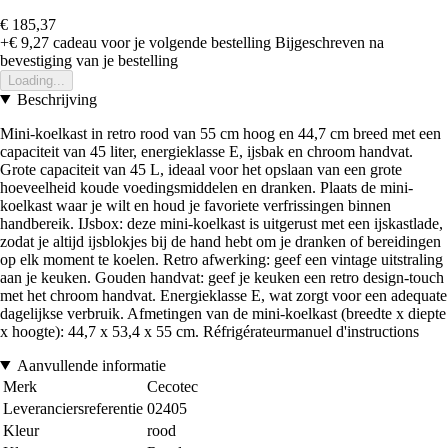
€ 185,37
+€ 9,27
cadeau voor je volgende bestelling
Bijgeschreven na
bevestiging van je bestelling
Loading...
Beschrijving
Mini-koelkast in retro rood van 55 cm hoog en 44,7 cm breed met een
capaciteit van 45 liter, energieklasse E, ijsbak en chroom handvat.
Grote capaciteit van 45 L, ideaal voor het opslaan van een grote
hoeveelheid koude voedingsmiddelen en dranken. Plaats de mini-
koelkast waar je wilt en houd je favoriete verfrissingen binnen
handbereik. IJsbox: deze mini-koelkast is uitgerust met een ijskastlade,
zodat je altijd ijsblokjes bij de hand hebt om je dranken of bereidingen
op elk moment te koelen. Retro afwerking: geef een vintage uitstraling
aan je keuken. Gouden handvat: geef je keuken een retro design-touch
met het chroom handvat. Energieklasse E, wat zorgt voor een adequate
dagelijkse verbruik. Afmetingen van de mini-koelkast (breedte x diepte
x hoogte): 44,7 x 53,4 x 55 cm. Réfrigérateurmanuel d'instructions
Aanvullende informatie
Merk
Cecotec
Leveranciersreferentie
02405
Kleur
rood