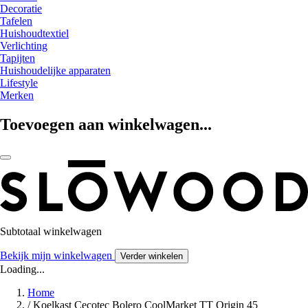
Decoratie
Tafelen
Huishoudtextiel
Verlichting
Tapijten
Huishoudelijke apparaten
Lifestyle
Merken
Toevoegen aan winkelwagen...
Subtotaal winkelwagen
Bekijk mijn winkelwagen
Verder winkelen
Loading...
Home
/
Koelkast Cecotec Bolero CoolMarket TT Origin 45