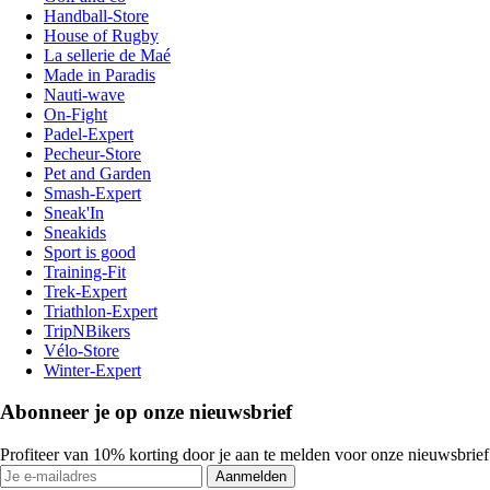
Handball-Store
House of Rugby
La sellerie de Maé
Made in Paradis
Nauti-wave
On-Fight
Padel-Expert
Pecheur-Store
Pet and Garden
Smash-Expert
Sneak'In
Sneakids
Sport is good
Training-Fit
Trek-Expert
Triathlon-Expert
TripNBikers
Vélo-Store
Winter-Expert
Abonneer je op onze nieuwsbrief
Profiteer van 10% korting door je aan te melden voor onze nieuwsbrief
Aanmelden