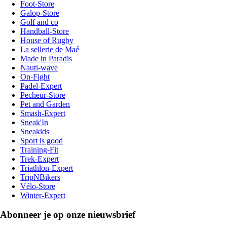
Foot-Store
Galop-Store
Golf and co
Handball-Store
House of Rugby
La sellerie de Maé
Made in Paradis
Nauti-wave
On-Fight
Padel-Expert
Pecheur-Store
Pet and Garden
Smash-Expert
Sneak'In
Sneakids
Sport is good
Training-Fit
Trek-Expert
Triathlon-Expert
TripNBikers
Vélo-Store
Winter-Expert
Abonneer je op onze nieuwsbrief