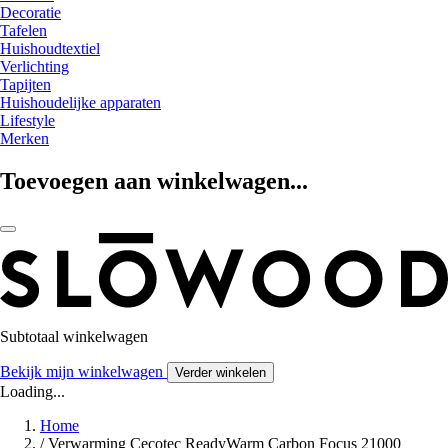
Decoratie
Tafelen
Huishoudtextiel
Verlichting
Tapijten
Huishoudelijke apparaten
Lifestyle
Merken
Toevoegen aan winkelwagen...
Subtotaal winkelwagen
Bekijk mijn winkelwagen
Verder winkelen
Loading...
Home
/
Verwarming Cecotec ReadyWarm Carbon Focus 21000