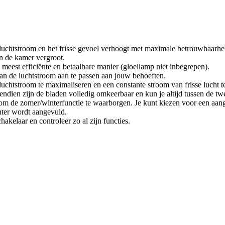
 luchtstroom en het frisse gevoel verhoogt met maximale betrouwbaarh
in de kamer vergroot.
e meest efficiënte en betaalbare manier (gloeilamp niet inbegrepen).
an de luchtstroom aan te passen aan jouw behoeften.
chtstroom te maximaliseren en een constante stroom van frisse lucht t
vendien zijn de bladen volledig omkeerbaar en kun je altijd tussen de tw
om de zomer/winterfunctie te waarborgen. Je kunt kiezen voor een aan
ter wordt aangevuld.
akelaar en controleer zo al zijn functies.