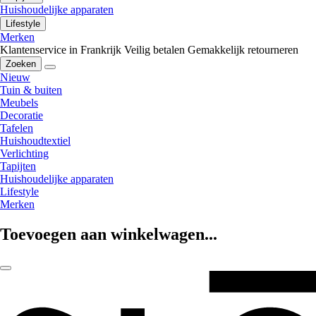
Huishoudelijke apparaten
Lifestyle
Merken
Klantenservice in Frankrijk
Veilig betalen
Gemakkelijk retourneren
Zoeken
Nieuw
Tuin & buiten
Meubels
Decoratie
Tafelen
Huishoudtextiel
Verlichting
Tapijten
Huishoudelijke apparaten
Lifestyle
Merken
Toevoegen aan winkelwagen...