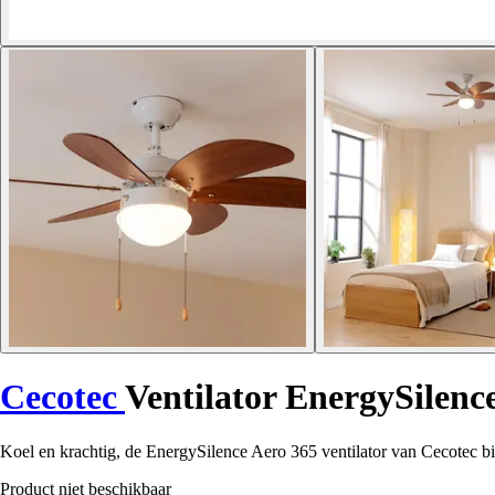
Cecotec
Ventilator EnergySilenc
Koel en krachtig, de EnergySilence Aero 365 ventilator van Cecotec bied
Product niet beschikbaar