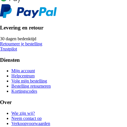
Levering en retour
30 dagen bedenktijd
Retourneer je bestelling
Trustpilot
Diensten
Mijn account
Helpcentrum
Volg mijn bestelling
Bestelling retourneren
Kortingscodes
Over
Wie zijn wij?
Neem contact op
Verkoopvoorwaarden