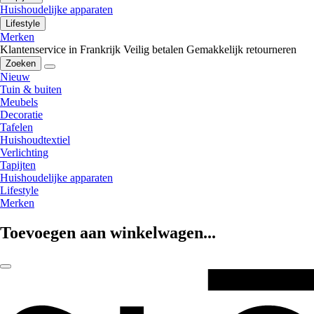
Huishoudelijke apparaten
Lifestyle
Merken
Klantenservice in Frankrijk
Veilig betalen
Gemakkelijk retourneren
Zoeken
Nieuw
Tuin & buiten
Meubels
Decoratie
Tafelen
Huishoudtextiel
Verlichting
Tapijten
Huishoudelijke apparaten
Lifestyle
Merken
Toevoegen aan winkelwagen...