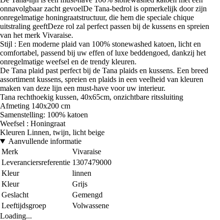
onnavolgbaar zacht gevoelDe Tana-bedrol is opmerkelijk door zijn
onregelmatige honingraatstructuur, die hem die speciale chique
uitstraling geeftDeze rol zal perfect passen bij de kussens en spreien
van het merk Vivaraise.
Stijl : Een moderne plaid van 100% stonewashed katoen, licht en
comfortabel, passend bij uw effen of luxe beddengoed, dankzij het
onregelmatige weefsel en de trendy kleuren.
De Tana plaid past perfect bij de Tana plaids en kussens. Een breed
assortiment kussens, spreien en plaids in een veelheid van kleuren
maken van deze lijn een must-have voor uw interieur.
Tana rechthoekig kussen, 40x65cm, onzichtbare ritssluiting
Afmeting 140x200 cm
Samenstelling: 100% katoen
Weefsel : Honingraat
Kleuren Linnen, twijn, licht beige
Aanvullende informatie
Merk
Vivaraise
Leveranciersreferentie
1307479000
Kleur
linnen
Kleur
Grijs
Geslacht
Gemengd
Leeftijdsgroep
Volwassene
Loading...