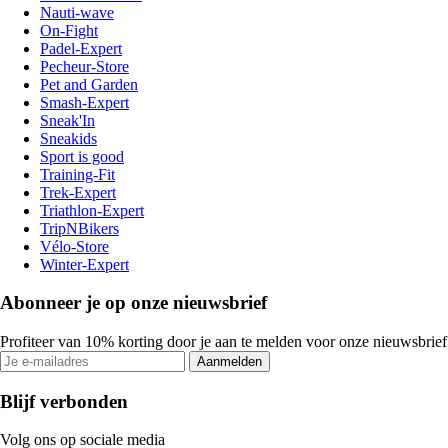
Nauti-wave
On-Fight
Padel-Expert
Pecheur-Store
Pet and Garden
Smash-Expert
Sneak'In
Sneakids
Sport is good
Training-Fit
Trek-Expert
Triathlon-Expert
TripNBikers
Vélo-Store
Winter-Expert
Abonneer je op onze nieuwsbrief
Profiteer van 10% korting door je aan te melden voor onze nieuwsbrief
Aanmelden
Blijf verbonden
Volg ons op sociale media