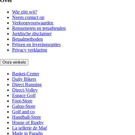
Over
Wie zijn wij?
Neem contact op
Verkoopvoorwaarden
Retourneren en terugbetalen
Juridische disclaimer
Betaalmethoden
Prijzen en leveringsopties
Privacy verklaring
Onze winkels
Basket-Center
Daily Bikers
Direct Running
Direct-Volley
Espace Golf
Foot-Store
Galop-Store
Golf and co
Handball-Store
House of Rugby
La sellerie de Maé
Made in Paradis