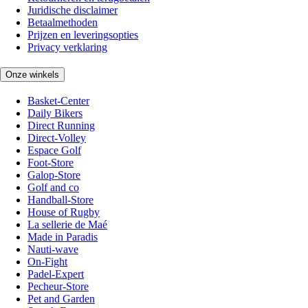
Juridische disclaimer
Betaalmethoden
Prijzen en leveringsopties
Privacy verklaring
Onze winkels
Basket-Center
Daily Bikers
Direct Running
Direct-Volley
Espace Golf
Foot-Store
Galop-Store
Golf and co
Handball-Store
House of Rugby
La sellerie de Maé
Made in Paradis
Nauti-wave
On-Fight
Padel-Expert
Pecheur-Store
Pet and Garden