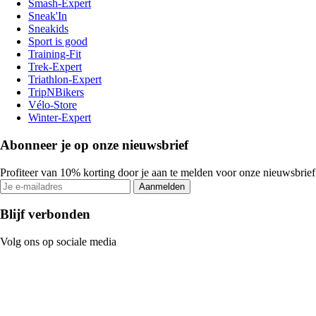
Smash-Expert
Sneak'In
Sneakids
Sport is good
Training-Fit
Trek-Expert
Triathlon-Expert
TripNBikers
Vélo-Store
Winter-Expert
Abonneer je op onze nieuwsbrief
Profiteer van 10% korting door je aan te melden voor onze nieuwsbrief
Aanmelden
Blijf verbonden
Volg ons op sociale media