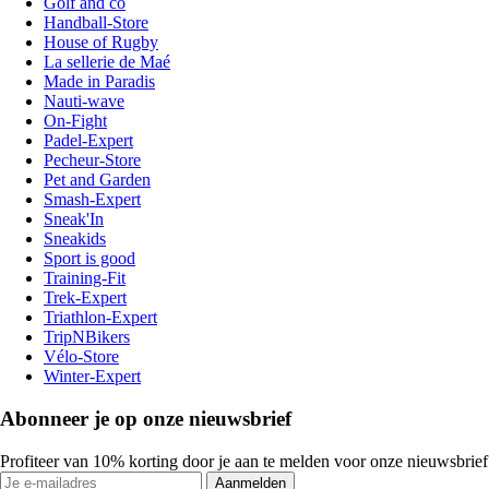
Golf and co
Handball-Store
House of Rugby
La sellerie de Maé
Made in Paradis
Nauti-wave
On-Fight
Padel-Expert
Pecheur-Store
Pet and Garden
Smash-Expert
Sneak'In
Sneakids
Sport is good
Training-Fit
Trek-Expert
Triathlon-Expert
TripNBikers
Vélo-Store
Winter-Expert
Abonneer je op onze nieuwsbrief
Profiteer van 10% korting door je aan te melden voor onze nieuwsbrief
Aanmelden