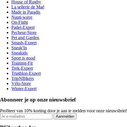
House of Rugby
La sellerie de Maé
Made in Paradis
Nauti-wave
On-Fight
Padel-Expert
Pecheur-Store
Pet and Garden
Smash-Expert
Sneak'In
Sneakids
Sport is good
Training-Fit
Trek-Expert
Triathlon-Expert
TripNBikers
Vélo-Store
Winter-Expert
Abonneer je op onze nieuwsbrief
Profiteer van 10% korting door je aan te melden voor onze nieuwsbrief
Aanmelden