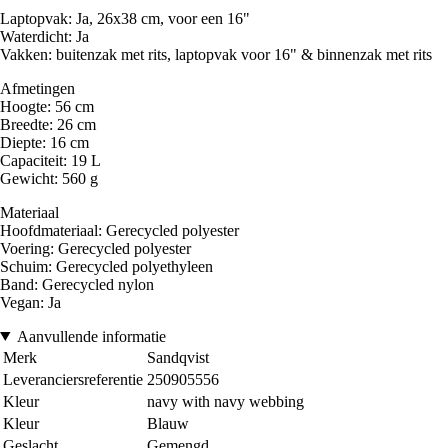
Laptopvak: Ja, 26x38 cm, voor een 16"
Waterdicht: Ja
Vakken: buitenzak met rits, laptopvak voor 16" & binnenzak met rits
Afmetingen
Hoogte: 56 cm
Breedte: 26 cm
Diepte: 16 cm
Capaciteit: 19 L
Gewicht: 560 g
Materiaal
Hoofdmateriaal: Gerecycled polyester
Voering: Gerecycled polyester
Schuim: Gerecycled polyethyleen
Band: Gerecycled nylon
Vegan: Ja
Aanvullende informatie
Merk
Sandqvist
Leveranciersreferentie
250905556
Kleur
navy with navy webbing
Kleur
Blauw
Geslacht
Gemengd