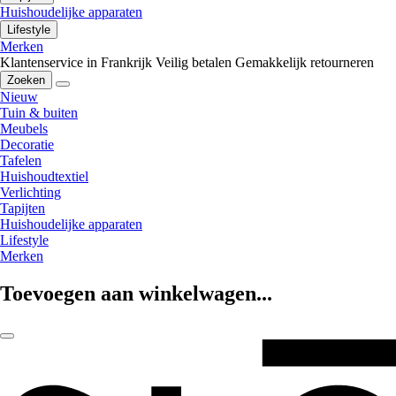
Huishoudelijke apparaten
Lifestyle
Merken
Klantenservice in Frankrijk
Veilig betalen
Gemakkelijk retourneren
Zoeken
Nieuw
Tuin & buiten
Meubels
Decoratie
Tafelen
Huishoudtextiel
Verlichting
Tapijten
Huishoudelijke apparaten
Lifestyle
Merken
Toevoegen aan winkelwagen...