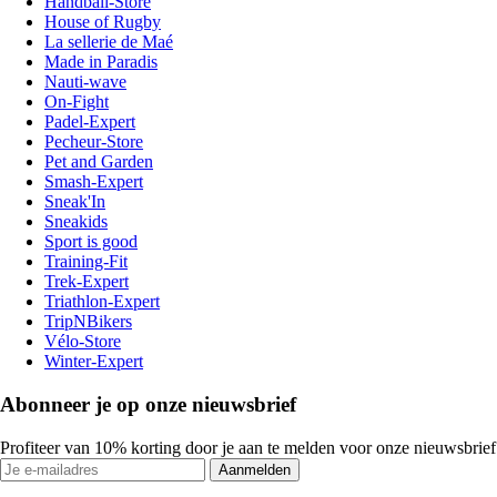
Handball-Store
House of Rugby
La sellerie de Maé
Made in Paradis
Nauti-wave
On-Fight
Padel-Expert
Pecheur-Store
Pet and Garden
Smash-Expert
Sneak'In
Sneakids
Sport is good
Training-Fit
Trek-Expert
Triathlon-Expert
TripNBikers
Vélo-Store
Winter-Expert
Abonneer je op onze nieuwsbrief
Profiteer van 10% korting door je aan te melden voor onze nieuwsbrief
Aanmelden