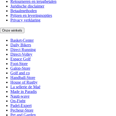
Retourneren en terugbetalen
Juridische disclaimer
Betaalmethoden
Prijzen en leveringsopties
Privacy verklaring
Onze winkels
Basket-Center
Daily Bikers
Direct Running
Direct-Volley
Espace Golf
Foot-Store
Galop-Store
Golf and co
Handball-Store
House of Rugby
La sellerie de Maé
Made in Paradis
Nauti-wave
On-Fight
Padel-Expert
Pecheur-Store
Pet and Garden