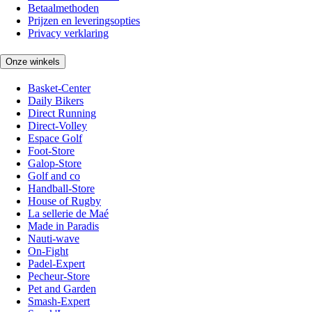
Betaalmethoden
Prijzen en leveringsopties
Privacy verklaring
Onze winkels
Basket-Center
Daily Bikers
Direct Running
Direct-Volley
Espace Golf
Foot-Store
Galop-Store
Golf and co
Handball-Store
House of Rugby
La sellerie de Maé
Made in Paradis
Nauti-wave
On-Fight
Padel-Expert
Pecheur-Store
Pet and Garden
Smash-Expert