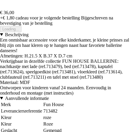
€ 36,00
+€ 1,80
cadeau voor je volgende bestelling
Bijgeschreven na
bevestiging van je bestelling
Loading...
Beschrijving
Een onmisbaar accessoire voor elke kinderkamer, je kleine prinses zal
blij zijn om haar kleren op te hangen naast haar favoriete ballerine
danseres!
Afmetingen: H.21.5 X B.37 X D.7 cm
Verkrijgbaar in dezelfde collectie FUN HOUSE BALLERINE:
nachtkastje met lade (ref.713479), bed (ref.713478), kaptafel
(ref.713624), speelgoedkist (ref.713481), vloerkleed (ref.713614),
clubfauteuil (ref.713211) en tafel met stoel (ref.713480)
Materiaal: MDF
Ontworpen voor kinderen vanaf 24 maanden. Eenvoudig in
onderhoud en montage (met instructies)
Aanvullende informatie
Merk
Fun House
Leveranciersreferentie
713482
Kleur
roze
Kleur
Roze
Geslacht
Gemengd