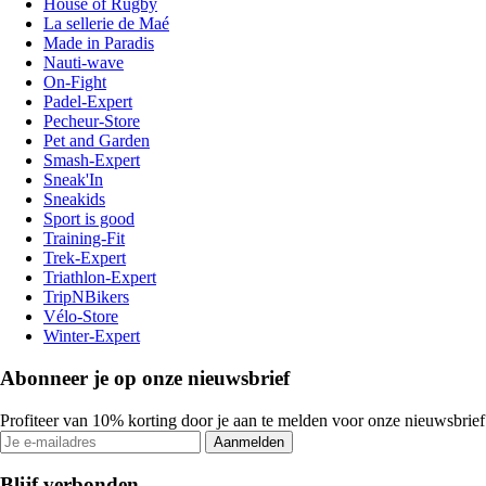
House of Rugby
La sellerie de Maé
Made in Paradis
Nauti-wave
On-Fight
Padel-Expert
Pecheur-Store
Pet and Garden
Smash-Expert
Sneak'In
Sneakids
Sport is good
Training-Fit
Trek-Expert
Triathlon-Expert
TripNBikers
Vélo-Store
Winter-Expert
Abonneer je op onze nieuwsbrief
Profiteer van 10% korting door je aan te melden voor onze nieuwsbrief
Aanmelden
Blijf verbonden