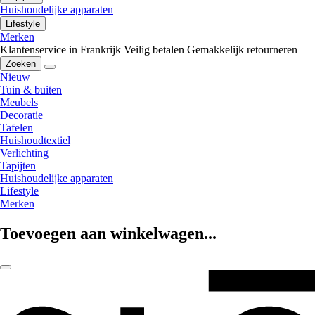
Huishoudelijke apparaten
Lifestyle
Merken
Klantenservice in Frankrijk
Veilig betalen
Gemakkelijk retourneren
Zoeken
Nieuw
Tuin & buiten
Meubels
Decoratie
Tafelen
Huishoudtextiel
Verlichting
Tapijten
Huishoudelijke apparaten
Lifestyle
Merken
Toevoegen aan winkelwagen...