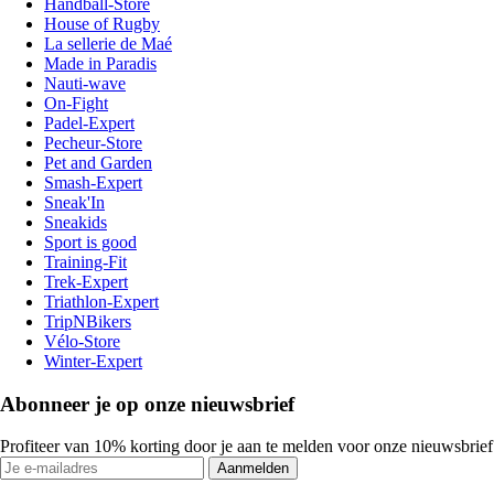
Handball-Store
House of Rugby
La sellerie de Maé
Made in Paradis
Nauti-wave
On-Fight
Padel-Expert
Pecheur-Store
Pet and Garden
Smash-Expert
Sneak'In
Sneakids
Sport is good
Training-Fit
Trek-Expert
Triathlon-Expert
TripNBikers
Vélo-Store
Winter-Expert
Abonneer je op onze nieuwsbrief
Profiteer van 10% korting door je aan te melden voor onze nieuwsbrief
Aanmelden