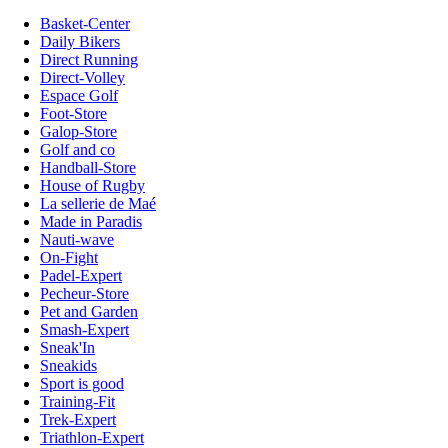
Basket-Center
Daily Bikers
Direct Running
Direct-Volley
Espace Golf
Foot-Store
Galop-Store
Golf and co
Handball-Store
House of Rugby
La sellerie de Maé
Made in Paradis
Nauti-wave
On-Fight
Padel-Expert
Pecheur-Store
Pet and Garden
Smash-Expert
Sneak'In
Sneakids
Sport is good
Training-Fit
Trek-Expert
Triathlon-Expert