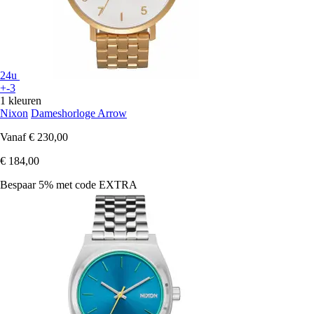
24u
+-3
1 kleuren
Nixon
Dameshorloge Arrow
Vanaf
€ 230,00
€ 184,00
Bespaar 5%
met code
EXTRA