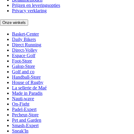
Prijzen en leveringsopties
Privacy verklaring
Onze winkels
Basket-Center
Daily Bikers
Direct Running
Direct-Volley
Espace Golf
Foot-Store
Galop-Store
Golf and co
Handball-Store
House of Rugby
La sellerie de Maé
Made in Paradis
Nauti-wave
On-Fight
Padel-Expert
Pecheur-Store
Pet and Garden
Smash-Expert
Sneak'In