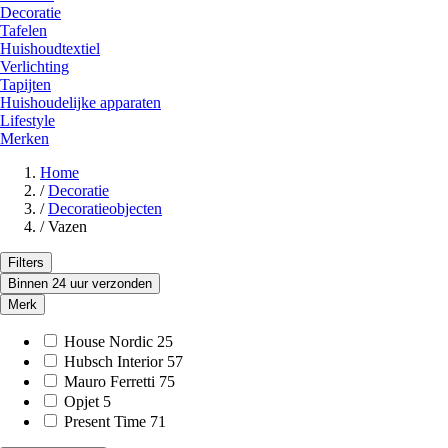
Decoratie
Tafelen
Huishoudtextiel
Verlichting
Tapijten
Huishoudelijke apparaten
Lifestyle
Merken
Home
/
Decoratie
/
Decoratieobjecten
/
Vazen
Filters
Binnen 24 uur verzonden
Merk
House Nordic
25
Hubsch Interior
57
Mauro Ferretti
75
Opjet
5
Present Time
71