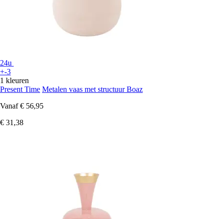
24u
+-3
1 kleuren
Present Time
Metalen vaas met structuur Boaz
Vanaf
€ 56,95
€ 31,38