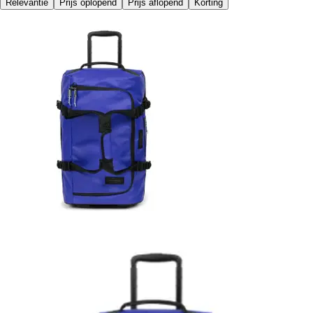
Relevantie
Prijs oplopend
Prijs aflopend
Korting