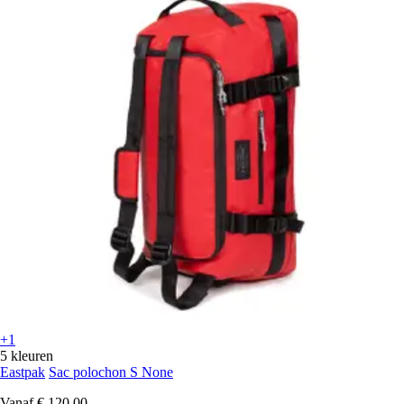
+1
5 kleuren
Eastpak
Sac polochon S None
Vanaf
€ 120,00