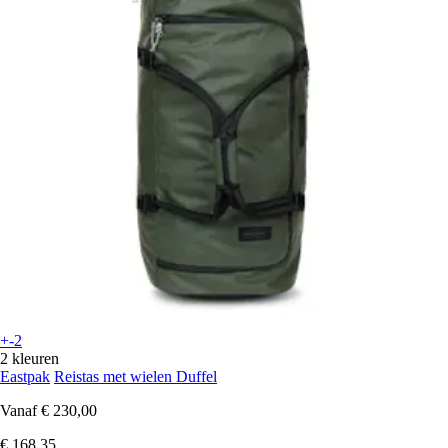
+-2
2 kleuren
Eastpak
Reistas met wielen Duffel
Vanaf
€ 230,00
€ 168,35