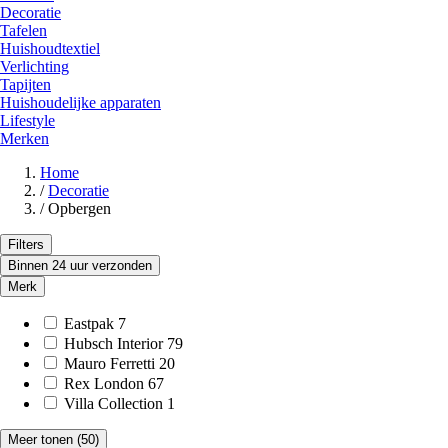
Decoratie
Tafelen
Huishoudtextiel
Verlichting
Tapijten
Huishoudelijke apparaten
Lifestyle
Merken
Home
/
Decoratie
/
Opbergen
Filters
Binnen 24 uur verzonden
Merk
Eastpak
7
Hubsch Interior
79
Mauro Ferretti
20
Rex London
67
Villa Collection
1
Meer tonen
(50)