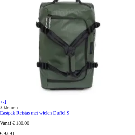
+-1
3 kleuren
Eastpak
Reistas met wielen Duffel S
Vanaf
€ 180,00
€ 93,91