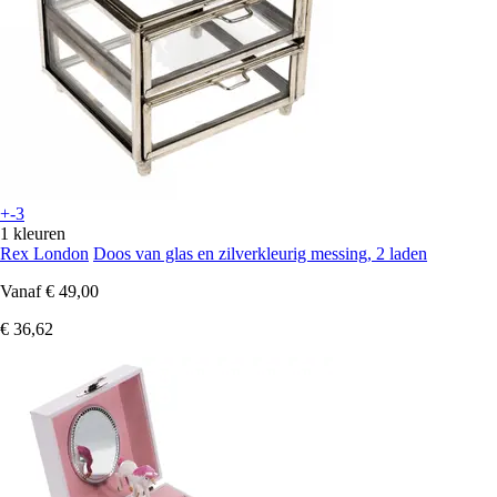
+-3
1 kleuren
Rex London
Doos van glas en zilverkleurig messing, 2 laden
Vanaf
€ 49,00
€ 36,62