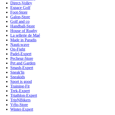
Direct-Volley
Espace Golf
Foot-Store
Galop-Store
Golf and co
Handball-Store
House of Rugby
La sellerie de Maé
Made in Paradis
Nauti-wave
On-Fight
Padel-Expert
Pecheur-Store
Pet and Garden
Smash-Expert
Sneak'In
Sneakids
Sport is good
Training-Fit
Trek-Expert
Triathlon-Expert
TripNBikers
Vélo-Store
Winter-Expert