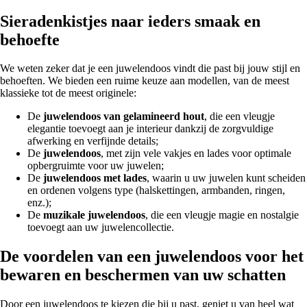
Sieradenkistjes naar ieders smaak en
behoefte
We weten zeker dat je een juwelendoos vindt die past bij jouw stijl en
behoeften. We bieden een ruime keuze aan modellen, van de meest
klassieke tot de meest originele:
De
juwelendoos van gelamineerd hout
, die een vleugje
elegantie toevoegt aan je interieur dankzij de zorgvuldige
afwerking en verfijnde details;
De
juwelendoos
, met zijn vele vakjes en lades voor optimale
opbergruimte voor uw juwelen;
De
juwelendoos met lades
, waarin u uw juwelen kunt scheiden
en ordenen volgens type (halskettingen, armbanden, ringen,
enz.);
De
muzikale juwelendoos
, die een vleugje magie en nostalgie
toevoegt aan uw juwelencollectie.
De voordelen van een juwelendoos voor het
bewaren en beschermen van uw schatten
Door een juwelendoos te kiezen die bij u past, geniet u van heel wat