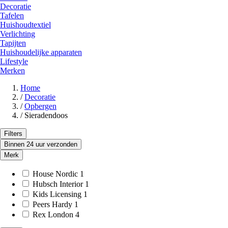
Decoratie
Tafelen
Huishoudtextiel
Verlichting
Tapijten
Huishoudelijke apparaten
Lifestyle
Merken
Home
/
Decoratie
/
Opbergen
/
Sieradendoos
Filters
Binnen 24 uur verzonden
Merk
House Nordic
1
Hubsch Interior
1
Kids Licensing
1
Peers Hardy
1
Rex London
4