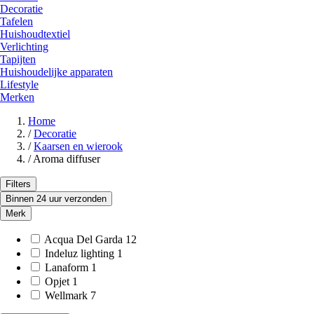
Decoratie
Tafelen
Huishoudtextiel
Verlichting
Tapijten
Huishoudelijke apparaten
Lifestyle
Merken
Home
/
Decoratie
/
Kaarsen en wierook
/
Aroma diffuser
Filters
Binnen 24 uur verzonden
Merk
Acqua Del Garda
12
Indeluz lighting
1
Lanaform
1
Opjet
1
Wellmark
7