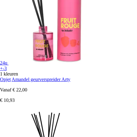
24u
+-3
1 kleuren
Opjet
Amandel geurverspreider Arty
Vanaf
€ 22,00
€ 10,93