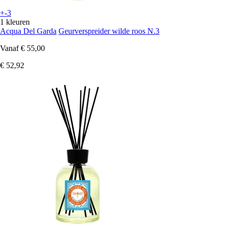
+-3
1 kleuren
Acqua Del Garda
Geurverspreider wilde roos N.3
Vanaf
€ 55,00
€ 52,92