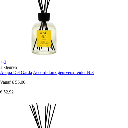
+-3
1 kleuren
Acqua Del Garda
Accord doux geurverspreider N.3
Vanaf
€ 55,00
€ 52,92