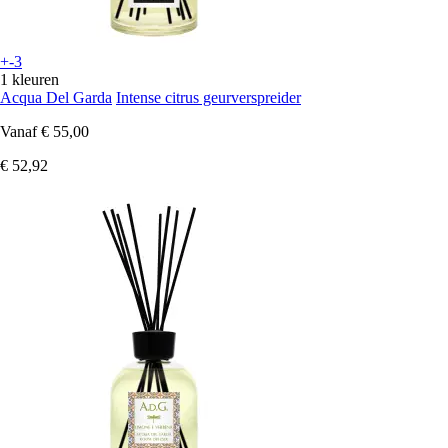
+-3
1 kleuren
Acqua Del Garda
Intense citrus geurverspreider
Vanaf
€ 55,00
€ 52,92