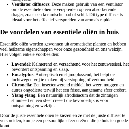
Ventilator diffusors
: Deze maken gebruik van een ventilator
om de essentiële oliën te verspreiden op een absorberende
drager, zoals een keramische pad of schijf. Dit type diffuser is
ideaal voor het effectief verspreiden van aroma's rapide.
De voordelen van essentiële oliën in huis
Essentiële oliën worden gewonnen uit aromatische planten en hebben
veel heilzame eigenschappen voor onze gezondheid en ons welzijn.
Hier volgen enkele voorbeelden:
Lavendel
: Kalmerend en verzachtend voor het zenuwstelsel, het
bevordert ontspanning en slaap.
Eucalyptus
: Antiseptisch en slijmoplossend, het helpt de
luchtwegen vrij te maken bij verstopping of verkoudheid.
Citronella
: Een insectenwerend middel, het weert muggen en
autres ongedierte terwijl het een frisse, aangename sfeer creëert.
Ylang-ylang
: Een natuurlijk afrodisiacum dat de zintuigen
stimuleert en een sfeer creëert die bevorderlijk is voor
ontspanning en welzijn.
Door de juiste essentiële oliën te kiezen en ze met de juiste diffuser te
verspreiden, kun je een persoonlijke sfeer creëren die je huis ten goede
komt.