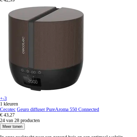
+-3
1 kleuren
Cecotec
Geuro diffuser PureAroma 550 Connected
€ 43,27
24 van 28 producten
Meer tonen