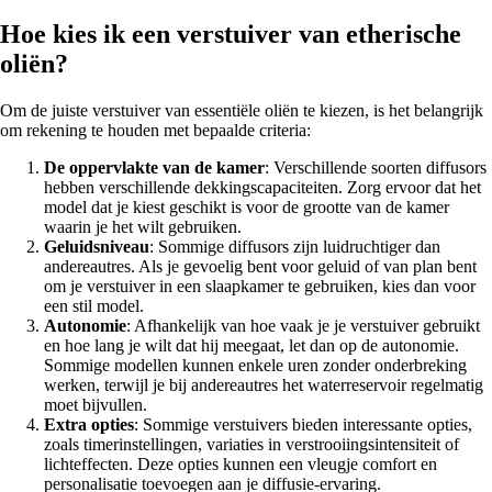
Hoe kies ik een verstuiver van etherische
oliën?
Om de juiste verstuiver van essentiële oliën te kiezen, is het belangrijk
om rekening te houden met bepaalde criteria:
De oppervlakte van de kamer
: Verschillende soorten diffusors
hebben verschillende dekkingscapaciteiten. Zorg ervoor dat het
model dat je kiest geschikt is voor de grootte van de kamer
waarin je het wilt gebruiken.
Geluidsniveau
: Sommige diffusors zijn luidruchtiger dan
andereautres. Als je gevoelig bent voor geluid of van plan bent
om je verstuiver in een slaapkamer te gebruiken, kies dan voor
een stil model.
Autonomie
: Afhankelijk van hoe vaak je je verstuiver gebruikt
en hoe lang je wilt dat hij meegaat, let dan op de autonomie.
Sommige modellen kunnen enkele uren zonder onderbreking
werken, terwijl je bij andereautres het waterreservoir regelmatig
moet bijvullen.
Extra opties
: Sommige verstuivers bieden interessante opties,
zoals timerinstellingen, variaties in verstrooiingsintensiteit of
lichteffecten. Deze opties kunnen een vleugje comfort en
personalisatie toevoegen aan je diffusie-ervaring.