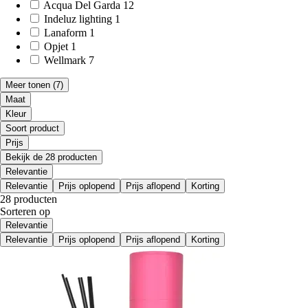
Acqua Del Garda
12
Indeluz lighting
1
Lanaform
1
Opjet
1
Wellmark
7
Meer tonen
(7)
Maat
Kleur
Soort product
Prijs
Bekijk de 28 producten
Relevantie
Relevantie
Prijs oplopend
Prijs aflopend
Korting
28 producten
Sorteren op
Relevantie
Relevantie
Prijs oplopend
Prijs aflopend
Korting