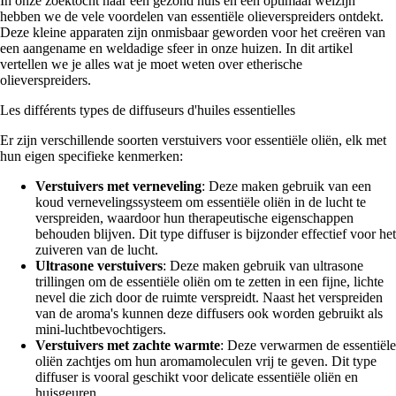
In onze zoektocht naar een gezond huis en een optimaal welzijn
hebben we de vele voordelen van essentiële olieverspreiders ontdekt.
Deze kleine apparaten zijn onmisbaar geworden voor het creëren van
een aangename en weldadige sfeer in onze huizen. In dit artikel
vertellen we je alles wat je moet weten over etherische
olieverspreiders.
Les différents types de diffuseurs d'huiles essentielles
Er zijn verschillende soorten verstuivers voor essentiële oliën, elk met
hun eigen specifieke kenmerken:
Verstuivers met verneveling
: Deze maken gebruik van een
koud vernevelingssysteem om essentiële oliën in de lucht te
verspreiden, waardoor hun therapeutische eigenschappen
behouden blijven. Dit type diffuser is bijzonder effectief voor het
zuiveren van de lucht.
Ultrasone verstuivers
: Deze maken gebruik van ultrasone
trillingen om de essentiële oliën om te zetten in een fijne, lichte
nevel die zich door de ruimte verspreidt. Naast het verspreiden
van de aroma's kunnen deze diffusers ook worden gebruikt als
mini-luchtbevochtigers.
Verstuivers met zachte warmte
: Deze verwarmen de essentiële
oliën zachtjes om hun aromamoleculen vrij te geven. Dit type
diffuser is vooral geschikt voor delicate essentiële oliën en
huisgeuren.