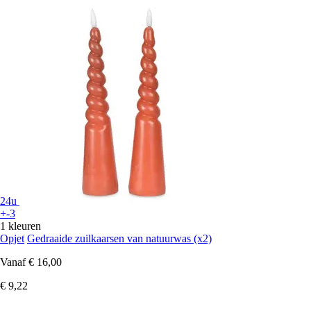
24u
+-3
1 kleuren
Opjet
Gedraaide zuilkaarsen van natuurwas (x2)
Vanaf
€ 16,00
€ 9,22