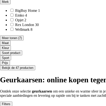
Merk
BigBuy Home
1
Emko
4
Opjet
2
Rex London
30
Wellmark
8
Meer tonen
(7)
Maat
Kleur
Soort product
Sport
Prijs
Bekijk de 47 producten
Geurkaarsen: online kopen tegen 
Ontdek onze selectie
geurkaarsen
om een unieke en warme sfeer in je 
speciale aanbiedingen en levering op rapide om bij te tanken met zachth
Filters