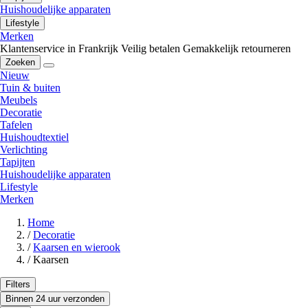
Huishoudelijke apparaten
Lifestyle
Merken
Klantenservice in Frankrijk
Veilig betalen
Gemakkelijk retourneren
Zoeken
Nieuw
Tuin & buiten
Meubels
Decoratie
Tafelen
Huishoudtextiel
Verlichting
Tapijten
Huishoudelijke apparaten
Lifestyle
Merken
Home
/
Decoratie
/
Kaarsen en wierook
/
Kaarsen
Filters
Binnen 24 uur verzonden