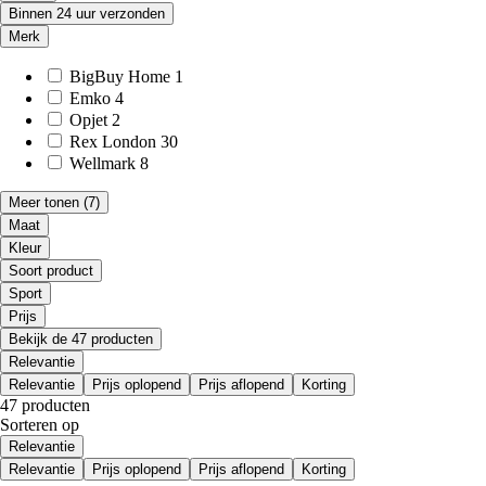
Binnen 24 uur verzonden
Merk
BigBuy Home
1
Emko
4
Opjet
2
Rex London
30
Wellmark
8
Meer tonen
(7)
Maat
Kleur
Soort product
Sport
Prijs
Bekijk de 47 producten
Relevantie
Relevantie
Prijs oplopend
Prijs aflopend
Korting
47 producten
Sorteren op
Relevantie
Relevantie
Prijs oplopend
Prijs aflopend
Korting