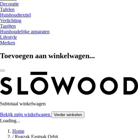
Decoratie
Tafelen
Huishoudtextiel
Verlichting
Tapijten
Huishoudelijke apparaten
Lifestyle
Merken
Toevoegen aan winkelwagen...
Subtotaal winkelwagen
Bekijk mijn winkelwagen
Verder winkelen
Loading...
Home
/
Rugzak Eastpak Orbit