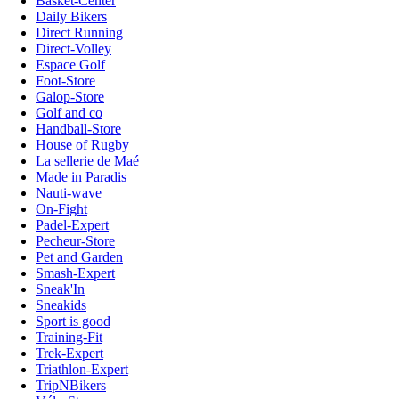
Basket-Center
Daily Bikers
Direct Running
Direct-Volley
Espace Golf
Foot-Store
Galop-Store
Golf and co
Handball-Store
House of Rugby
La sellerie de Maé
Made in Paradis
Nauti-wave
On-Fight
Padel-Expert
Pecheur-Store
Pet and Garden
Smash-Expert
Sneak'In
Sneakids
Sport is good
Training-Fit
Trek-Expert
Triathlon-Expert
TripNBikers