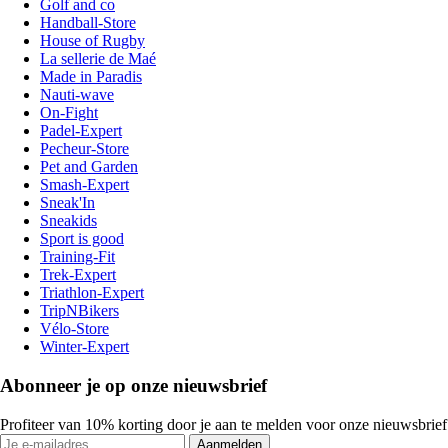
Golf and co
Handball-Store
House of Rugby
La sellerie de Maé
Made in Paradis
Nauti-wave
On-Fight
Padel-Expert
Pecheur-Store
Pet and Garden
Smash-Expert
Sneak'In
Sneakids
Sport is good
Training-Fit
Trek-Expert
Triathlon-Expert
TripNBikers
Vélo-Store
Winter-Expert
Abonneer je op onze nieuwsbrief
Profiteer van 10% korting door je aan te melden voor onze nieuwsbrief
Aanmelden