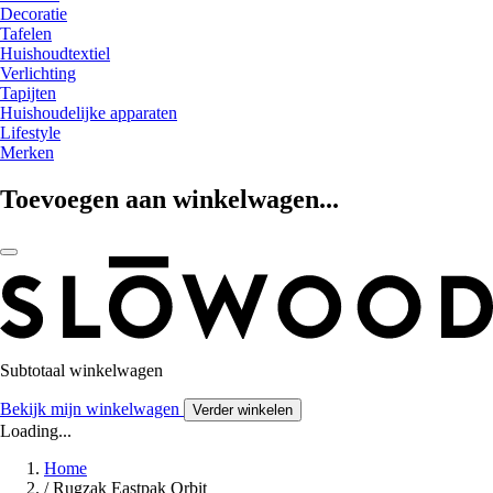
Decoratie
Tafelen
Huishoudtextiel
Verlichting
Tapijten
Huishoudelijke apparaten
Lifestyle
Merken
Toevoegen aan winkelwagen...
Subtotaal winkelwagen
Bekijk mijn winkelwagen
Verder winkelen
Loading...
Home
/
Rugzak Eastpak Orbit