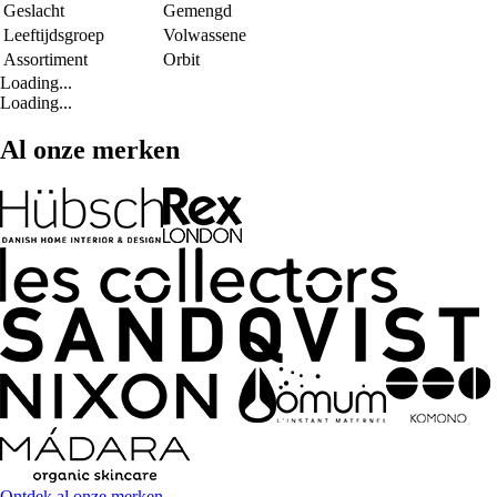
Geslacht
Gemengd
Leeftijdsgroep
Volwassene
Assortiment
Orbit
Loading...
Loading...
Al onze merken
Ontdek al onze merken