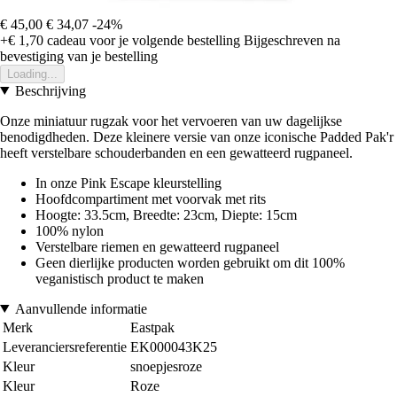
€ 45,00
€ 34,07
-24%
+€ 1,70
cadeau voor je volgende bestelling
Bijgeschreven na
bevestiging van je bestelling
Loading...
Beschrijving
Onze miniatuur rugzak voor het vervoeren van uw dagelijkse
benodigdheden. Deze kleinere versie van onze iconische Padded Pak'r
heeft verstelbare schouderbanden en een gewatteerd rugpaneel.
In onze Pink Escape kleurstelling
Hoofdcompartiment met voorvak met rits
Hoogte: 33.5cm, Breedte: 23cm, Diepte: 15cm
100% nylon
Verstelbare riemen en gewatteerd rugpaneel
Geen dierlijke producten worden gebruikt om dit 100%
veganistisch product te maken
Aanvullende informatie
Merk
Eastpak
Leveranciersreferentie
EK000043K25
Kleur
snoepjesroze
Kleur
Roze