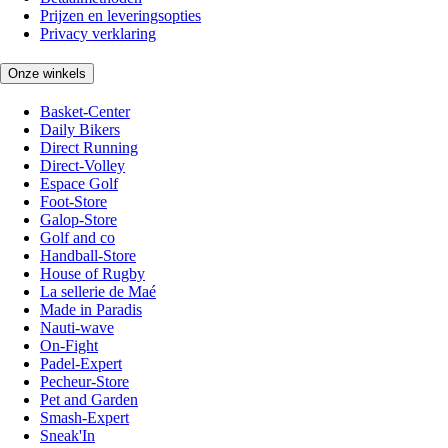
Prijzen en leveringsopties
Privacy verklaring
Onze winkels
Basket-Center
Daily Bikers
Direct Running
Direct-Volley
Espace Golf
Foot-Store
Galop-Store
Golf and co
Handball-Store
House of Rugby
La sellerie de Maé
Made in Paradis
Nauti-wave
On-Fight
Padel-Expert
Pecheur-Store
Pet and Garden
Smash-Expert
Sneak'In