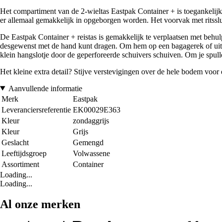
Het compartiment van de 2-wieltas Eastpak Container + is toegankelijk v
er allemaal gemakkelijk in opgeborgen worden. Het voorvak met ritsslu
De Eastpak Container + reistas is gemakkelijk te verplaatsen met behu
desgewenst met de hand kunt dragen. Om hem op een bagagerek of uit de
klein hangslotje door de geperforeerde schuivers schuiven. Om je spulle
Het kleine extra detail? Stijve verstevigingen over de hele bodem voor 
Aanvullende informatie
Merk
Eastpak
Leveranciersreferentie
EK00029E363
Kleur
zondaggrijs
Kleur
Grijs
Geslacht
Gemengd
Leeftijdsgroep
Volwassene
Assortiment
Container
Loading...
Loading...
Al onze merken