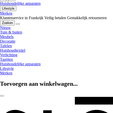
Huishoudelijke apparaten
Lifestyle
Merken
Klantenservice in Frankrijk
Veilig betalen
Gemakkelijk retourneren
Zoeken
Nieuw
Tuin & buiten
Meubels
Decoratie
Tafelen
Huishoudtextiel
Verlichting
Tapijten
Huishoudelijke apparaten
Lifestyle
Merken
Toevoegen aan winkelwagen...