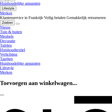
Huishoudelijke apparaten
Lifestyle
Merken
Klantenservice in Frankrijk
Veilig betalen
Gemakkelijk retourneren
Zoeken
Nieuw
Tuin & buiten
Meubels
Decoratie
Tafelen
Huishoudtextiel
Verlichting
Tapijten
Huishoudelijke apparaten
Lifestyle
Merken
Toevoegen aan winkelwagen...