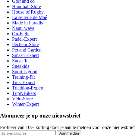
Golf and co
Handball-Store
House of Rugby
La sellerie de Maé
Made in Paradis
Nauti-wave
On-Fight
Padel-Expert
Pecheur-Store
Pet and Garden
Smash-Expert
Sneak'In
Sneakids
Sport is good
Training-Fit
Trek-Expert
Triathlon-Expert
TripNBikers
Vélo-Store
Winter-Expert
Abonneer je op onze nieuwsbrief
Profiteer van 10% korting door je aan te melden voor onze nieuwsbrief
Aanmelden