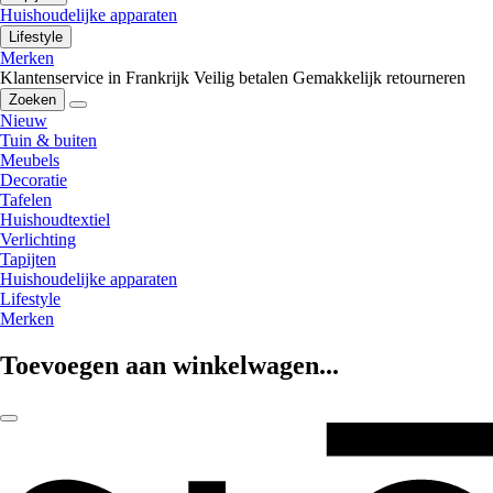
Huishoudelijke apparaten
Lifestyle
Merken
Klantenservice in Frankrijk
Veilig betalen
Gemakkelijk retourneren
Zoeken
Nieuw
Tuin & buiten
Meubels
Decoratie
Tafelen
Huishoudtextiel
Verlichting
Tapijten
Huishoudelijke apparaten
Lifestyle
Merken
Toevoegen aan winkelwagen...