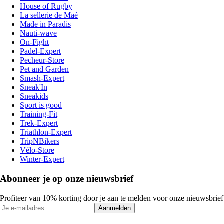
House of Rugby
La sellerie de Maé
Made in Paradis
Nauti-wave
On-Fight
Padel-Expert
Pecheur-Store
Pet and Garden
Smash-Expert
Sneak'In
Sneakids
Sport is good
Training-Fit
Trek-Expert
Triathlon-Expert
TripNBikers
Vélo-Store
Winter-Expert
Abonneer je op onze nieuwsbrief
Profiteer van 10% korting door je aan te melden voor onze nieuwsbrief
Aanmelden