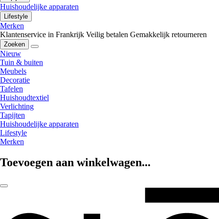
Huishoudelijke apparaten
Lifestyle
Merken
Klantenservice in Frankrijk
Veilig betalen
Gemakkelijk retourneren
Zoeken
Nieuw
Tuin & buiten
Meubels
Decoratie
Tafelen
Huishoudtextiel
Verlichting
Tapijten
Huishoudelijke apparaten
Lifestyle
Merken
Toevoegen aan winkelwagen...