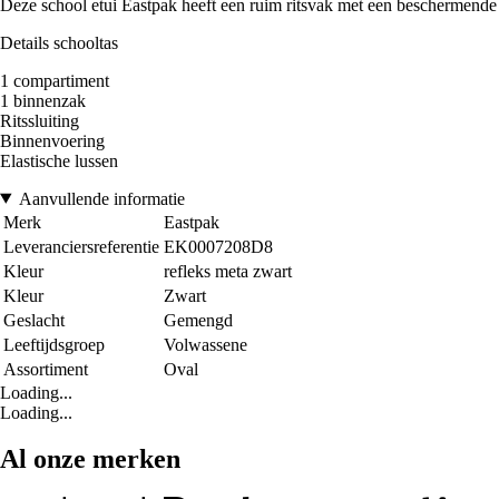
Deze school etui Eastpak heeft een ruim ritsvak met een beschermende v
Details schooltas
1 compartiment
1 binnenzak
Ritssluiting
Binnenvoering
Elastische lussen
Aanvullende informatie
Merk
Eastpak
Leveranciersreferentie
EK0007208D8
Kleur
refleks meta zwart
Kleur
Zwart
Geslacht
Gemengd
Leeftijdsgroep
Volwassene
Assortiment
Oval
Loading...
Loading...
Al onze merken