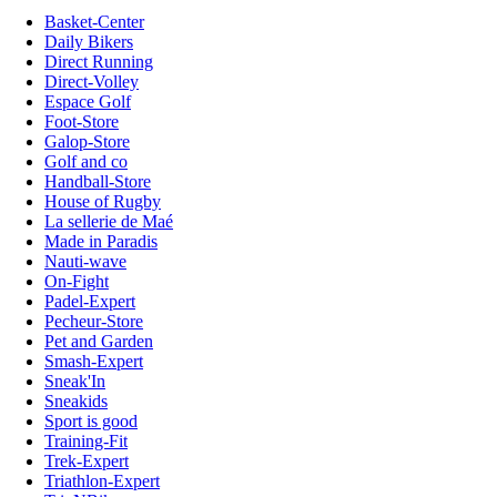
Basket-Center
Daily Bikers
Direct Running
Direct-Volley
Espace Golf
Foot-Store
Galop-Store
Golf and co
Handball-Store
House of Rugby
La sellerie de Maé
Made in Paradis
Nauti-wave
On-Fight
Padel-Expert
Pecheur-Store
Pet and Garden
Smash-Expert
Sneak'In
Sneakids
Sport is good
Training-Fit
Trek-Expert
Triathlon-Expert