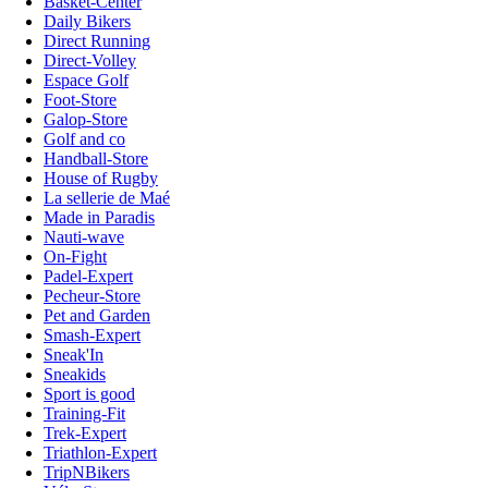
Basket-Center
Daily Bikers
Direct Running
Direct-Volley
Espace Golf
Foot-Store
Galop-Store
Golf and co
Handball-Store
House of Rugby
La sellerie de Maé
Made in Paradis
Nauti-wave
On-Fight
Padel-Expert
Pecheur-Store
Pet and Garden
Smash-Expert
Sneak'In
Sneakids
Sport is good
Training-Fit
Trek-Expert
Triathlon-Expert
TripNBikers