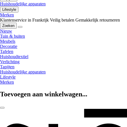
Huishoudelijke apparaten
Lifestyle
Merken
Klantenservice in Frankrijk
Veilig betalen
Gemakkelijk retourneren
Zoeken
Nieuw
Tuin & buiten
Meubels
Decoratie
Tafelen
Huishoudtextiel
Verlichting
Tapijten
Huishoudelijke apparaten
Lifestyle
Merken
Toevoegen aan winkelwagen...