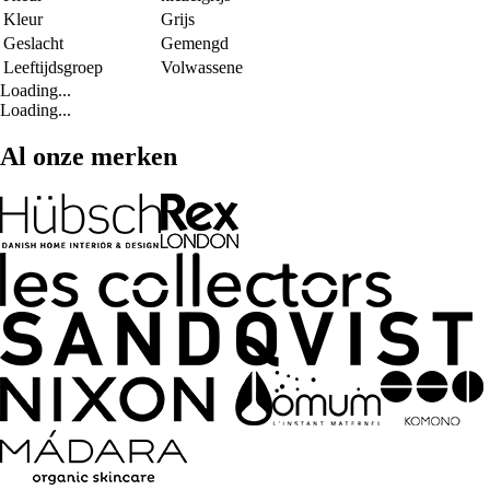
Kleur
Grijs
Geslacht
Gemengd
Leeftijdsgroep
Volwassene
Loading...
Loading...
Al onze merken