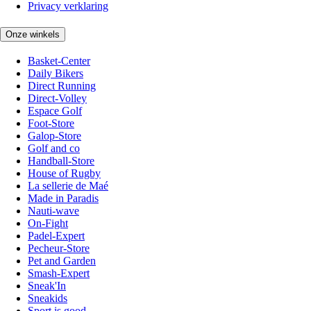
Privacy verklaring
Onze winkels
Basket-Center
Daily Bikers
Direct Running
Direct-Volley
Espace Golf
Foot-Store
Galop-Store
Golf and co
Handball-Store
House of Rugby
La sellerie de Maé
Made in Paradis
Nauti-wave
On-Fight
Padel-Expert
Pecheur-Store
Pet and Garden
Smash-Expert
Sneak'In
Sneakids
Sport is good