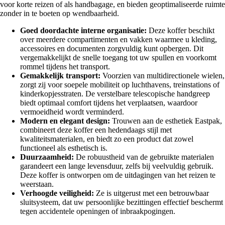
voor korte reizen of als handbagage, en bieden geoptimaliseerde ruimte
zonder in te boeten op wendbaarheid.
Goed doordachte interne organisatie:
Deze koffer beschikt
over meerdere compartimenten en vakken waarmee u kleding,
accessoires en documenten zorgvuldig kunt opbergen. Dit
vergemakkelijkt de snelle toegang tot uw spullen en voorkomt
rommel tijdens het transport.
Gemakkelijk transport:
Voorzien van multidirectionele wielen,
zorgt zij voor soepele mobiliteit op luchthavens, treinstations of
kinderkopjesstraten. De verstelbare telescopische handgreep
biedt optimaal comfort tijdens het verplaatsen, waardoor
vermoeidheid wordt verminderd.
Modern en elegant design:
Trouwen aan de esthetiek Eastpak,
combineert deze koffer een hedendaags stijl met
kwaliteitsmaterialen, en biedt zo een product dat zowel
functioneel als esthetisch is.
Duurzaamheid:
De robuustheid van de gebruikte materialen
garandeert een lange levensduur, zelfs bij veelvuldig gebruik.
Deze koffer is ontworpen om de uitdagingen van het reizen te
weerstaan.
Verhoogde veiligheid:
Ze is uitgerust met een betrouwbaar
sluitsysteem, dat uw persoonlijke bezittingen effectief beschermt
tegen accidentele openingen of inbraakpogingen.