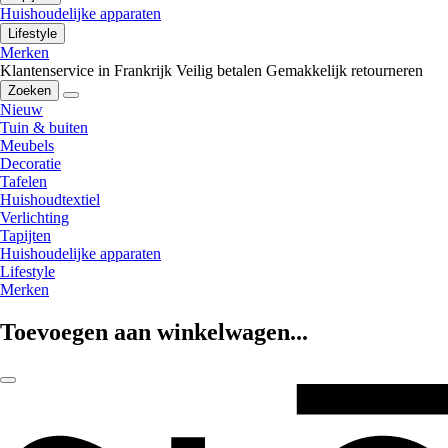
Huishoudelijke apparaten
Lifestyle
Merken
Klantenservice in Frankrijk
Veilig betalen
Gemakkelijk retourneren
Zoeken
Nieuw
Tuin & buiten
Meubels
Decoratie
Tafelen
Huishoudtextiel
Verlichting
Tapijten
Huishoudelijke apparaten
Lifestyle
Merken
Toevoegen aan winkelwagen...