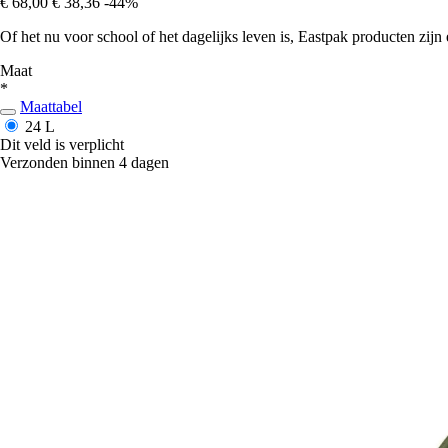
€ 68,00
€ 38,36
-44%
Of het nu voor school of het dagelijks leven is, Eastpak producten zijn e
Maat
*
Maattabel
24 L
Dit veld is verplicht
Verzonden binnen 4 dagen